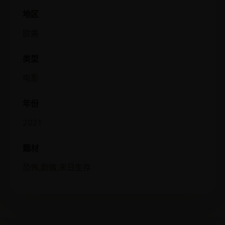
地区
欧美
类型
电影
年份
2021
题材
恐怖,剧情,末日生存