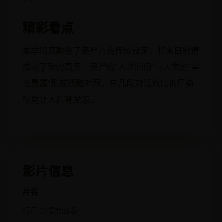
精彩看点
本季彻底颠覆了丧尸片的传统设定，将末日剧情
推向了新的高度。丧尸的“人性回归”与人类的“兽
性暴露”形成残酷对照，有几段对话戏比丧尸撕
咬更让人后背发凉。
影片信息
片名
行尸之惧第四季