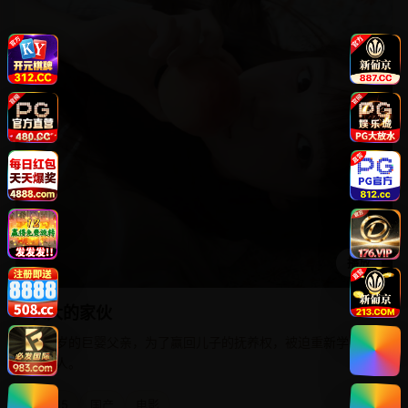
播放
长大的家伙
三十岁的巨婴父亲，为了赢回儿子的抚养权，被迫重新学习当
个大人。
2015
国产
电影