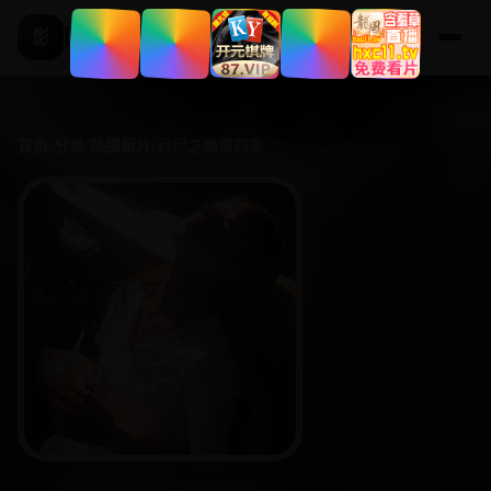
国产精选频道
影
首页
/
分类
/
热播新片
/
行尸之惧第四季