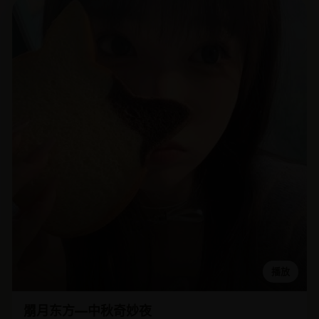
播放
朤月东方—中秋奇妙夜