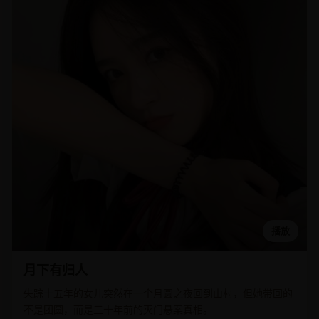
播放
月下有归人
失踪十五年的女儿突然在一个月圆之夜回到山村，但她带回的
不是团圆，而是三十年前的灭门悬案真相。