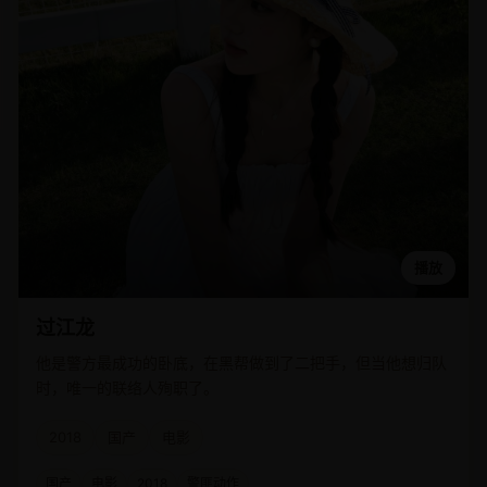
播放
过江龙
他是警方最成功的卧底，在黑帮做到了二把手，但当他想归队
时，唯一的联络人殉职了。
2018
国产
电影
国产
电影
2018
警匪动作