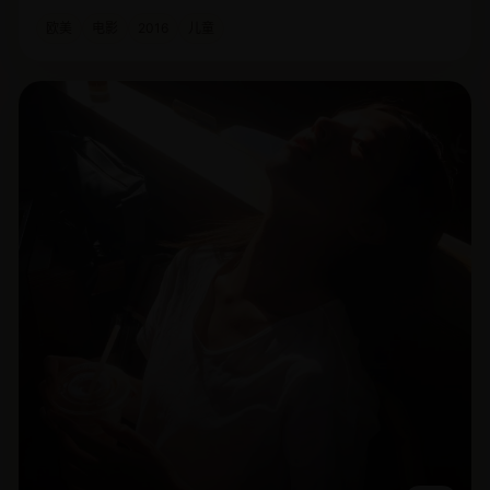
欧美
电影
2016
儿童