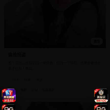
播放
偷抢拐盗
五个二流小偷接到同一单任务：偷同一个钻石，结果全被彼此
卖了还帮人数钱。
2014
欧美
电影
欧美
电影
2014
犯罪喜剧