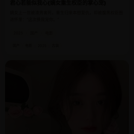
君心若能似我心(嫡女重生权臣的掌心宠)
嫡女上一世被渣男害死，重生归来本想复仇，却被腹黑权臣圈
进怀里：“这次换我宠你。”
2025
国产
电影
国产
电影
2025
古装