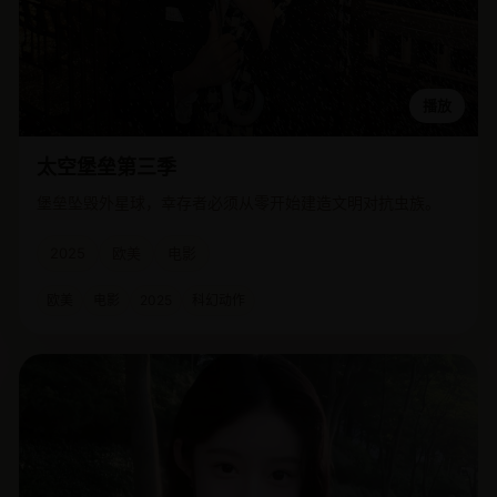
播放
太空堡垒第三季
堡垒坠毁外星球，幸存者必须从零开始建造文明对抗虫族。
2025
欧美
电影
欧美
电影
2025
科幻动作