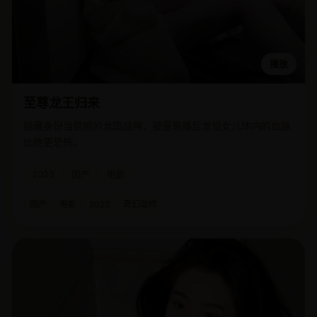
播放
至尊龙王归来
隐藏身份当赘婿的龙国战神，被逼离婚后发现女儿体内的血脉
比他更恐怖。
2023
国产
电影
国产
电影
2023
奇幻动作