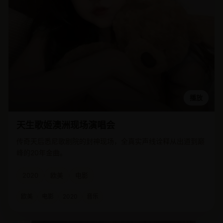
播放
天生歌姬澳洲现场演唱会
传奇天后悉尼歌剧院的封神现场，全真实声线诠释从出道到巅
峰的20年金曲。
2020
欧美
电影
欧美
电影
2020
音乐