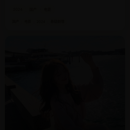
2024
国产
电影
国产
电影
2024
悬疑剧情