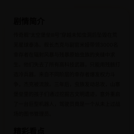
剧情简介
传奇舰“太空堡垒III号”穿越未知虫洞后坠毁在荒
芜星球泰洛。舰长杰克与副官米娅带领3000名
幸存者在辐射风暴与残暴原始虫族的夹缝中求
生。他们失去了所有高科技武器，只能用残骸打
造冷兵器。来自不同阶层的幸存者爆发权力斗
争，杰克被流放。三年后，虫族发动总攻，山寨
堡垒里的孩子们通过挖掘古文明遗迹，意外重启
了一台巨型机器人，驾驶员竟是一个从未上过战
场的图书管理员。
精彩看点