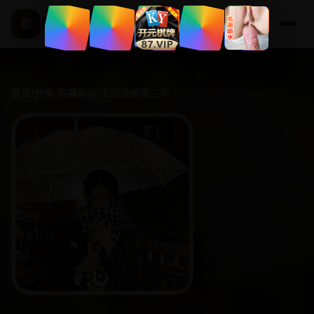
国产精选频道
影
首页
/
分类
/
热播新片
/
太空堡垒第三季