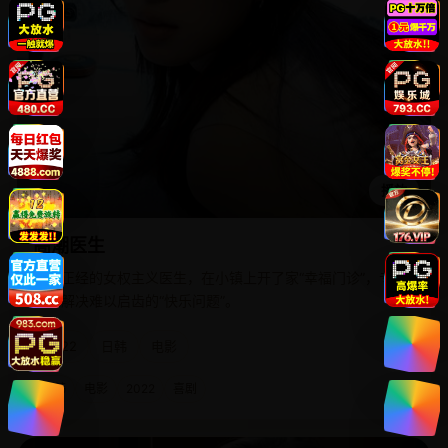
播放
高潮医生
一本正经的女权主义医生，在小镇上开了家“幸福门诊”，专门
帮人解决难以启齿的“快乐问题”。
2022
日韩
电影
日韩
电影
2022
喜剧