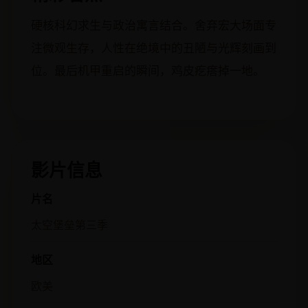
硬核科幻求生与政治寓言结合。舍弃宏大场面专
注微观生存，人性在绝境中的丑陋与光辉刻画到
位。最后机甲重启的瞬间，鸡皮疙瘩掉一地。
影片信息
片名
太空堡垒第三季
地区
欧美