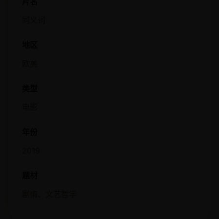
片名
同义词
地区
欧美
类型
电影
年份
2019
题材
剧情、文艺哲学