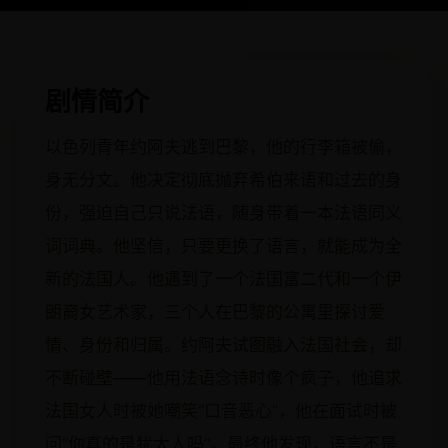
剧情简介
以色列青年约阿夫逃到巴黎，他的行李箱被偷，
身无分文。他决定彻底抛弃希伯来语和过去的身
份，强迫自己只说法语，随身带着一本法语同义
词词典。他坚信，只要更换了语言，就能成为全
新的法国人。他遇到了一个法国富二代和一个伊
朗裔女艺术家，三个人在巴黎的公寓里探讨爱
情、身份和归属。约阿夫试图融入法国社会，却
不断碰壁——他用法语念诗时像个疯子，他追求
法国女人时被她嘲笑“口音恶心”，他在面试时被
问“你真的是犹太人吗”。最终他发现，语言不是