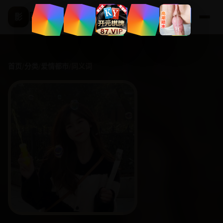
国产精选频道
影
首页
/
分类
/
爱情都市
/
同义词