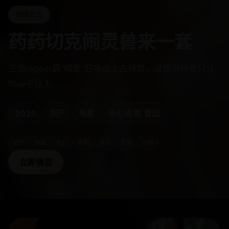
剧情佳作
药药切克闹灵兽来一套
三流rapper靠“喊麦”召唤出上古神兽，没想到神兽只认
flow不认人。
2025
国产
电影
奇幻喜剧,冒险
国产
电影
奇幻
喜剧
嘻哈
灵兽
沙雕
立即播放