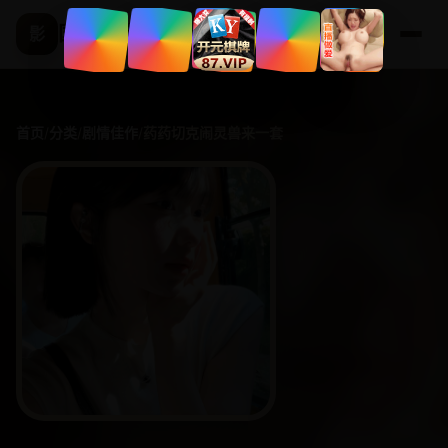
国产精选频道
影
首页
/
分类
/
剧情佳作
/
药药切克闹灵兽来一套