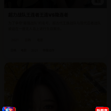
播放
超力战队王连者王连VS隐连者
为了争夺“最强战队”的名号，超古代王族战队与现代忍者战队
被迫在一座无人岛上进行生存厮杀。
2021
日韩
电影
日韩
电影
2021
特摄动作