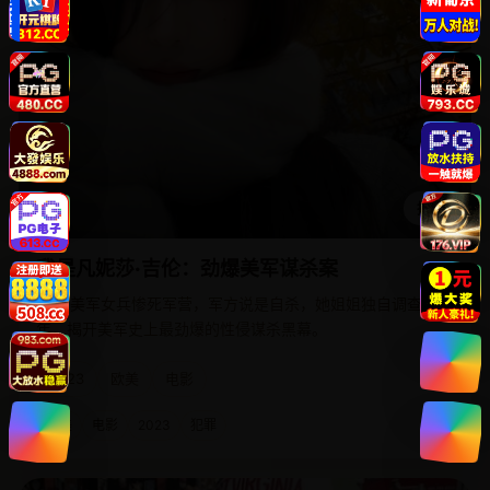
播放
我是凡妮莎·吉伦：劲爆美军谋杀案
20岁美军女兵惨死军营，军方说是自杀，她姐姐独自调查五
年，揭开美军史上最劲爆的性侵谋杀黑幕。
2023
欧美
电影
欧美
电影
2023
犯罪