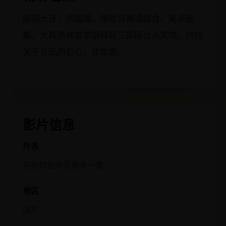
脑洞大开，将国潮、嘻哈与神话结合。笑点密
集，尤其是神兽学跳科目三那段让人笑喷。内核
关于音乐的初心，非常燃。
影片信息
片名
药药切克闹灵兽来一套
地区
国产