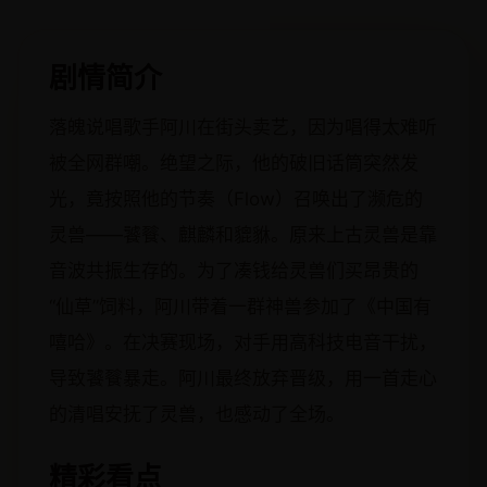
剧情简介
落魄说唱歌手阿川在街头卖艺，因为唱得太难听
被全网群嘲。绝望之际，他的破旧话筒突然发
光，竟按照他的节奏（Flow）召唤出了濒危的
灵兽——饕餮、麒麟和貔貅。原来上古灵兽是靠
音波共振生存的。为了凑钱给灵兽们买昂贵的
“仙草”饲料，阿川带着一群神兽参加了《中国有
嘻哈》。在决赛现场，对手用高科技电音干扰，
导致饕餮暴走。阿川最终放弃晋级，用一首走心
的清唱安抚了灵兽，也感动了全场。
精彩看点