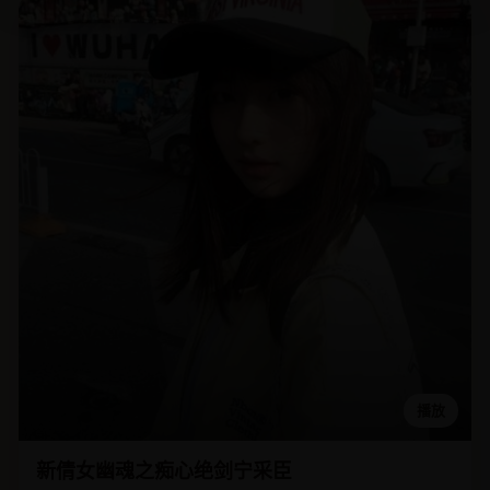
播放
新倩女幽魂之痴心绝剑宁采臣