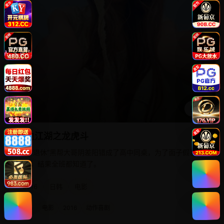
播放
热血江湖之龙虎斗
两个“退休”黑帮大哥阴差阳错成了高中同桌，为了面子假装不
认识，结果全班都知道了。
2016
日韩
电影
日韩
电影
2016
动作喜剧