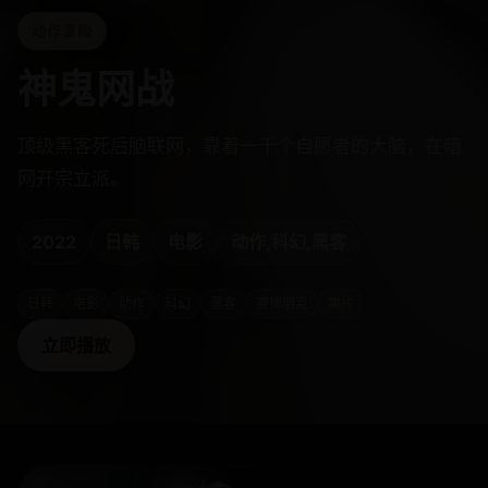
动作冒险
神鬼网战
顶级黑客死后脑联网，靠着一千个自愿者的大脑，在暗
网开宗立派。
2022
日韩
电影
动作,科幻,黑客
日韩
电影
动作
科幻
黑客
赛博朋克
爽片
立即播放