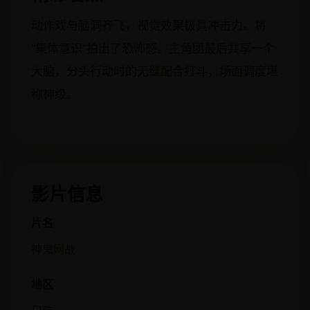
动作戏与脑洞齐飞，视觉效果极具冲击力。将
“集体意识”拍出了恐怖感。主角团最后共享一个
大脑，分头行动时的无缝配合打斗，场面调度堪
称神级。
影片信息
片名
神鬼网战
地区