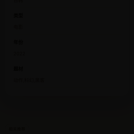
日韩
类型
电影
年份
2022
题材
动作,科幻,黑客
相关推荐