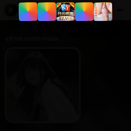
国产精选频道
影
首页
/
分类
/
动作冒险
/
神鬼网战