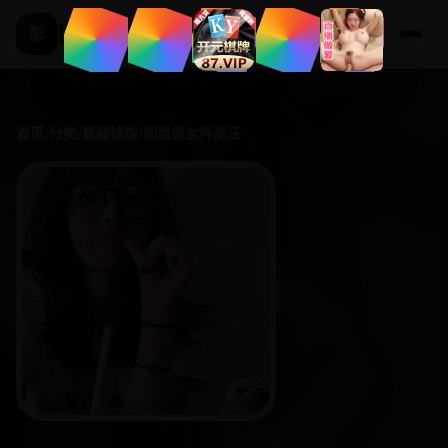
国产精选频道
影
首页
/
分类
/
悬疑惊悚
/
同居男女异星汪