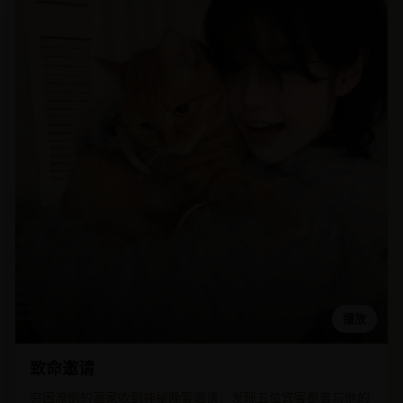
播放
致命邀请
穷困潦倒的画家收到神秘晚宴邀请，发现五位宾客都曾与他的