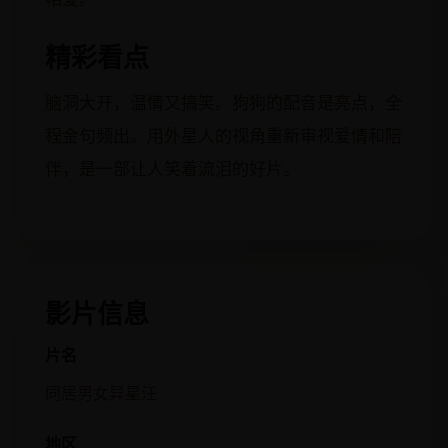
精彩看点
脑洞大开，温情又搞笑。狗狗的配音是亮点，全
程金句频出。用外星人的视角重新审视爱情和陪
伴，是一部让人笑着流泪的好片。
影片信息
片名
同居男女异星汪
地区