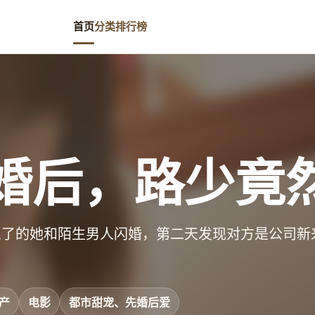
首页
分类
排行榜
婚后，路少竟
急了的她和陌生男人闪婚，第二天发现对方是公司新
产
电影
都市甜宠、先婚后爱