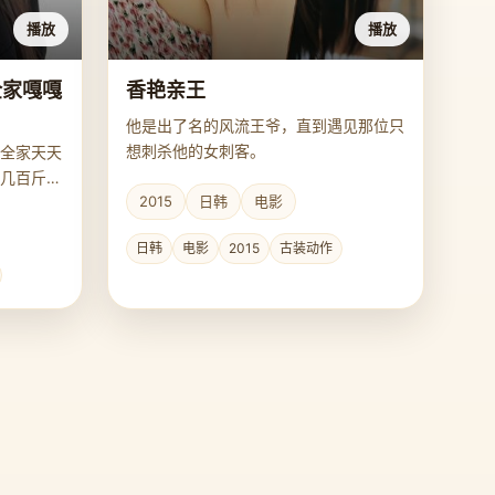
播放
播放
全家嘎嘎
香艳亲王
他是出了名的风流王爷，直到遇见那位只
想刺杀他的女刺客。
全家天天
几百斤的
2015
日韩
电影
日韩
电影
2015
古装动作