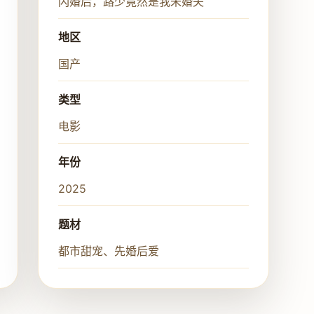
闪婚后，路少竟然是我未婚夫
地区
国产
类型
电影
年份
2025
题材
都市甜宠、先婚后爱