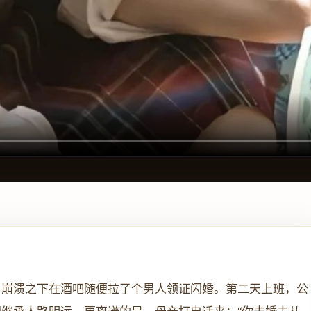
，崩溃之下在酒吧随便拉了个男人领证闪婚。第二天上班，公