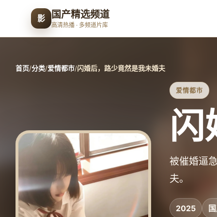
国产精选频道
影
高清热播 · 多频道片库
首页
/
分类
/
爱情都市
/
闪婚后，路少竟然是我未婚夫
爱情都市
闪
被催婚逼
夫。
2025
国