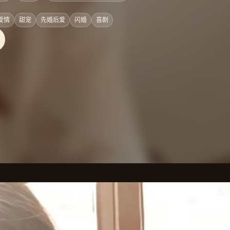
爱情
甜宠
先婚后爱
闪婚
喜剧