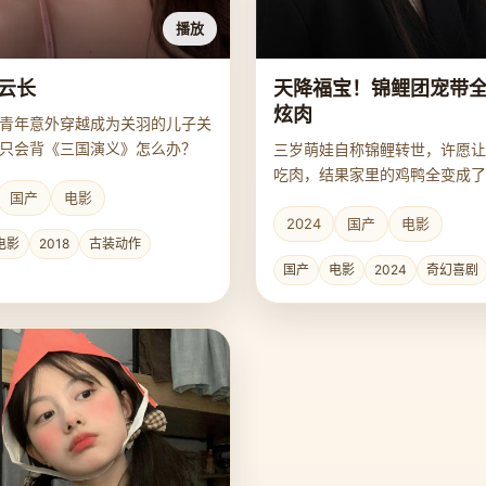
播放
云长
天降福宝！锦鲤团宠带
炫肉
青年意外穿越成为关羽的儿子关
只会背《三国演义》怎么办？
三岁萌娃自称锦鲤转世，许愿让
吃肉，结果家里的鸡鸭全变成了
国产
电影
猛犸象。
2024
国产
电影
电影
2018
古装动作
国产
电影
2024
奇幻喜剧