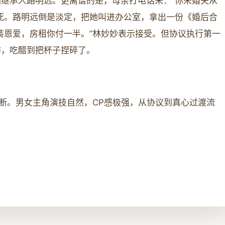
继承人路明远。更离谱的是，母亲打电话来：“你未婚夫从
死。路明远倒是淡定，把她叫进办公室，拿出一份《婚后合
装恩爱，房租你付一半。”林妙妙表示接受。但协议执行第一
啡，吃醋到把杯子捏碎了。
不断。男女主角演技自然，CP感极强，从协议到真心过渡流