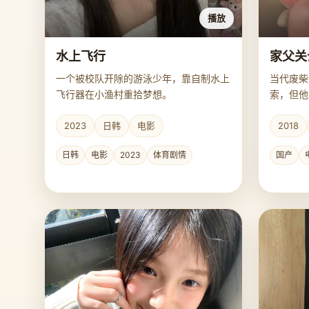
播放
水上飞行
家父关
一个被校队开除的游泳少年，靠自制水上
当代废柴
飞行器在小渔村重拾梦想。
索，但他
2023
日韩
电影
2018
日韩
电影
2023
体育剧情
国产