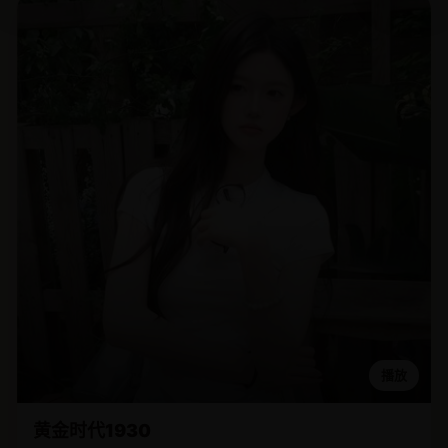
播放
黄金时代1930