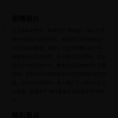
剧情简介
女主角素希患有一种罕见的“惧暗症”，她认为黑
暗中有吞噬时间的怪物。她将自己关在装有四千
瓦灯泡的别墅里，维持二十五岁青春长达十年。
随着能源危机的爆发，全市被迫拉闸限电。在断
电倒计时的滴答声中，素希发现追杀她的并不是
怪物，而是年轻时被她盗用论文而毁掉前途的学
姐。在绝对的黑暗中，两人展开了一场不以生死
论输赢，而是关于“谁才是真正活在真实中”的辩
论。
精彩看点