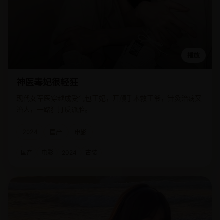
播放
神医毒妃很轻狂
现代女军医穿越成受气包王妃，开颅手术救王爷，针灸治病又
治人，一路狂打反派脸。
2024
国产
电影
国产
电影
2024
古装