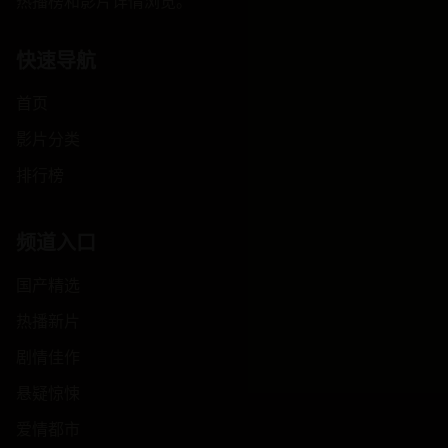
热播榜和影片详情浏览。
快速导航
首页
影片分类
排行榜
频道入口
国产精选
热播新片
剧情佳作
悬疑惊悚
爱情都市