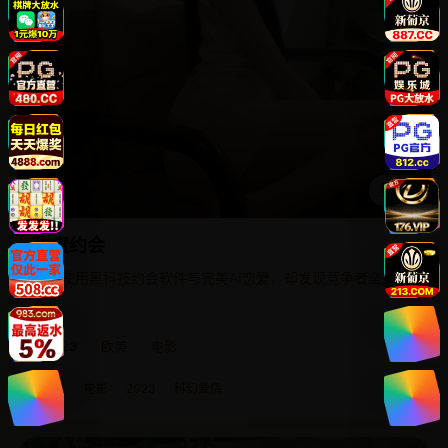
播放
甜蜜约会
社畜使用黑科技约会软件与完美AI恋爱，却发现竞争者全是真
人。
2023
欧美
电影
欧美
电影
2023
科幻爱情