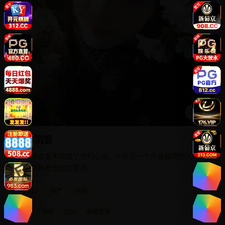
播放
十年沉音
十年前女友失踪成了他的心魔，十年后一个声音相同的女人出
现，他却发现她在撒谎。
2021
国产
电影
国产
电影
2021
悬疑爱情