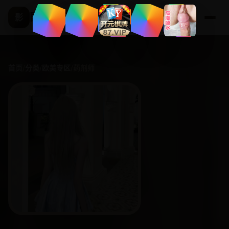
国产精选频道
影
首页
/
分类
/
欧美专区
/
药剂师