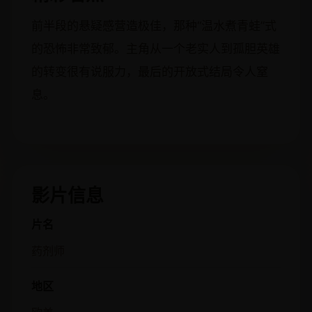
前半段的悬疑感营造极佳，那种“温水煮青蛙”式
的恐怖非常致郁。主角从一个老实人到孤胆英雄
的转变很有说服力，最后的开放式结局令人窒
息。
影片信息
片名
药剂师
地区