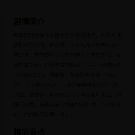
剧情简介
憨厚的药剂师乔治接手了父亲的药店，他老实地
按照配方配药。但近来，多名高血压患者出现严
重幻觉，有的看到了死去的亲人，有的自残。乔
治自查发现，进货渠道被篡改，其中一种辅料是
强效致幻LSD。他报警，警察却告诉他“一切正
常”。为了阻止悲剧，乔治开始暗中追踪药厂流
水线，发现这一切竟然是为了掩盖当地化工厂的
排污丑闻。当他带着证据去找记者时，记者告诉
他：你的降压药里，也有。
精彩看点