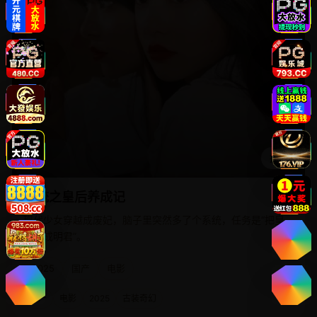
播放
系统之皇后养成记
现代少女穿越成废妃，脑子里突然多了个系统，任务是“把皇
帝养成明君”。
2025
国产
电影
国产
电影
2025
古装奇幻