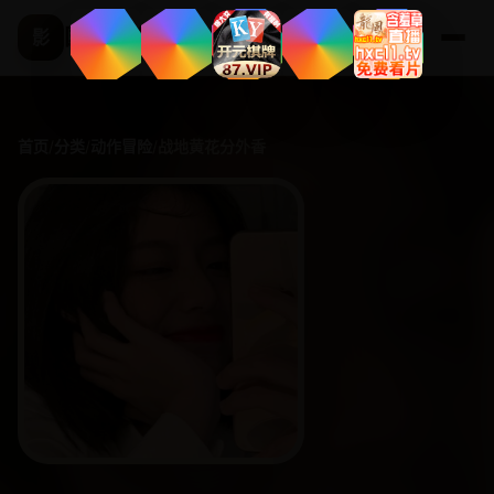
国产精选频道
影
首页
/
分类
/
动作冒险
/
战地黄花分外香