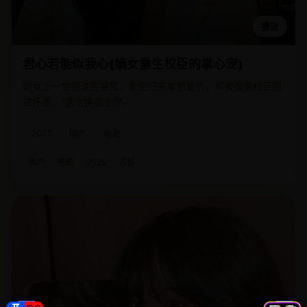
播放
君心若能似我心(嫡女重生权臣的掌心宠)
嫡女上一世被渣男害死，重生归来本想复仇，却被腹黑权臣圈
进怀里：“这次换我宠你。”
2025
国产
电影
国产
电影
2025
古装