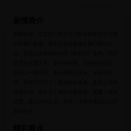
剧情简介
朝鲜战场，文工团小提琴手沈静与敌军狙击手周
平相遇于废墟。周平捡到沈静被子弹打穿的乐
谱，发现上面有她修改的《茉莉花》变奏。他用
弹壳将乐谱压平，藏在掩体里。沈静每次经过，
会添上一笔音符。两人相隔五百米，从未说过
话，却共同创作了一首战地协奏曲。直到上甘岭
战役打响，周平为了掩护沈静转移，暴露了狙击
位置。最后的电台里，传来了沈静含着泪拉完的
那首曲子。
精彩看点