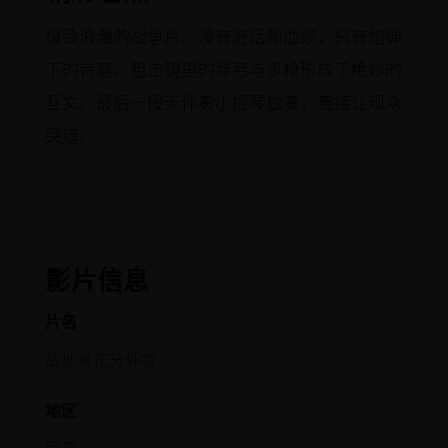
极致浪漫的战争片。没有脏话和血浆，只有炮弹
下的诗意。狙击镜里的琴弓与步枪形成了绝妙的
互文。最后一段无伴奏小提琴独奏，直接让观众
哭崩。
影片信息
片名
战地黄花分外香
地区