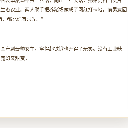
廉西装革履却不会干农活，闹出一堆笑话：把猪饲料当麦片
懂生态农业。两人联手把养猪场做成了网红打卡地。前男友回
猪，都比你有眼光。”
称国产剧最帅女主，拿得起铁锹也开得了玩笑。没有工业糖
，魔幻又甜蜜。