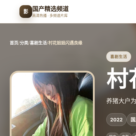
国产精选频道
影
高清热播 · 多频道片库
首页
/
分类
/
喜剧生活
/
村花姐姐闪遇良缘
喜剧生活
村
养猪大户
2022
国