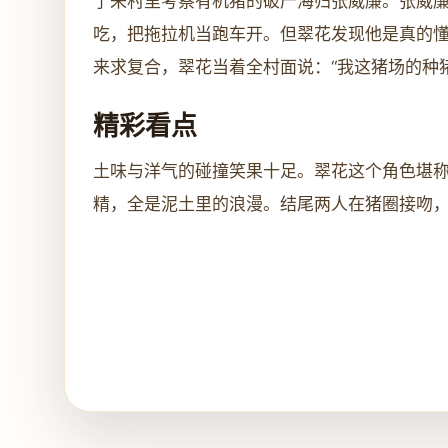
了来村里考察有机猪的破产海归张威廉。张威
吃，把拖拉机当跑车开。但翠花发现他是真的
来求复合，翠花当着全村面说：“我这猪场的种
精彩看点
土味与洋气的碰撞笑果十足。翠花这个角色堪
精，全是泥土里的浪漫。结尾两人在猪圈接吻