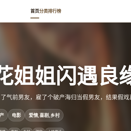
首页
分类
排行榜
花姐姐闪遇良
为了气前男友，雇了个破产海归当假男友，结果假戏
产
电影
爱情,喜剧,乡村