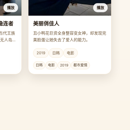
播放
播放
隐连者
美丽俏佳人
古代王族
丑小鸭花巨资全身整容变女神，却发现完
无人岛上
美脸蛋让她失去了爱人的能力。
2019
日韩
电影
日韩
电影
2019
都市爱情