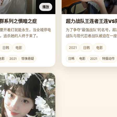
播放
群系列之惧暗之症
超力战队王连者王连VS
要开着灯就能永生，当全城停电
为了争夺“最强战队”的名号，超
，追杀她的人终于来了。
战队与现代忍者战队被迫在一座
进行生存厮杀。
日韩
电影
2021
日韩
电影
电影
2021
惊悚悬疑
日韩
电影
2021
特摄动作