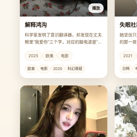
播放
解释鸿沟
失眠社
科学家发明了意识翻译器，却发现在丈夫
她坚信只
眼里“我爱你”三个字，对应的脑电波是“今
的那一夜
天的牛排煎老了”。
2025
欧美
电影
2021
欧美
电影
2025
科幻悬疑
日韩