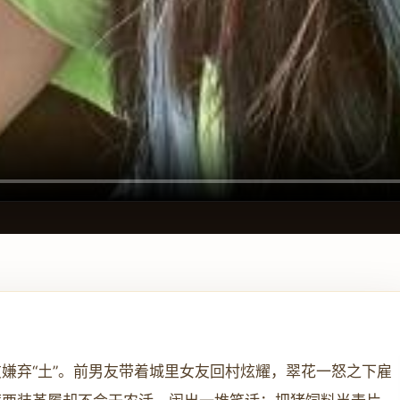
嫌弃“土”。前男友带着城里女友回村炫耀，翠花一怒之下雇