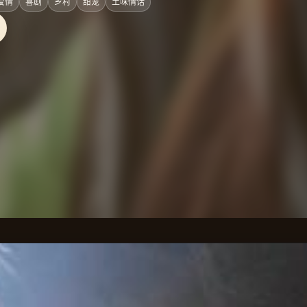
爱情
喜剧
乡村
甜宠
土味情话