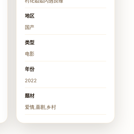
村花姐姐闪遇良缘
地区
国产
类型
电影
年份
2022
题材
爱情,喜剧,乡村