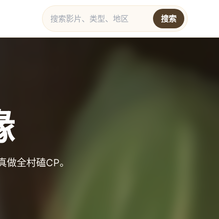
搜索
缘
真做全村磕CP。