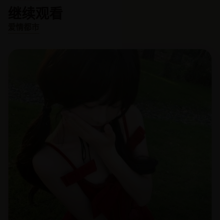
继续观看
爱情都市