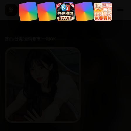
国产精选频道
影
首页
/
分类
/
爱情都市
/
一吻OK