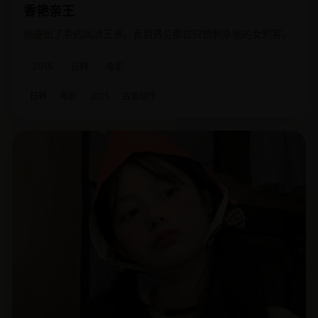
香艳亲王
他是出了名的风流王爷，直到遇见那位只想刺杀他的女刺客。
2015
日韩
电影
日韩
电影
2015
古装动作