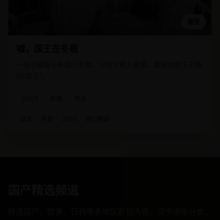
播放
嘘，国王在冬眠
一座小镇每十年陷入冬眠，只有守林人醒着，看守地底下沉睡
的“国王”。
2024
欧美
电影
欧美
电影
2024
奇幻悬疑
国产精选频道
精选国产、欧美、日韩等多地区影视内容，提供清晰分类、