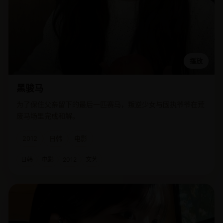
播放
黑骏马
为了保住父亲留下的最后一匹赛马，叛逆少女与固执爷爷在荒
废马场里完成和解。
2012
日韩
电影
日韩
电影
2012
文艺