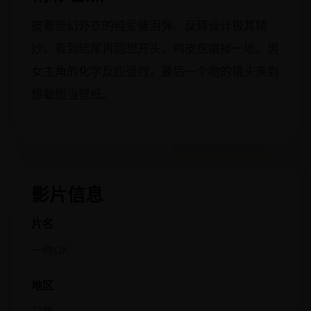
披着奇幻外衣的纯爱催泪弹。反转设计极其精
妙，看到结尾再回想开头，鸡皮疙瘩掉一地。男
女主角的化学反应强烈，最后一个吻的镜头美到
想截图当壁纸。
影片信息
片名
一吻OK
地区