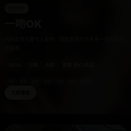
爱情都市
一吻OK
内向女孩只要与人接吻，就能看到对方未来一年内的死
亡画面。
2024
日韩
电影
爱情,奇幻,校园
日韩
电影
爱情
奇幻
校园
纯爱
超能力
立即播放