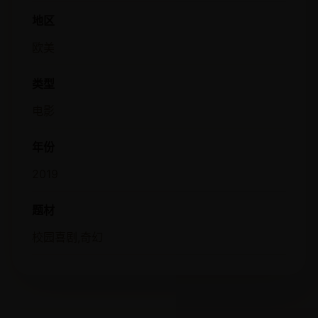
地区
欧美
类型
电影
年份
2019
题材
校园喜剧,奇幻