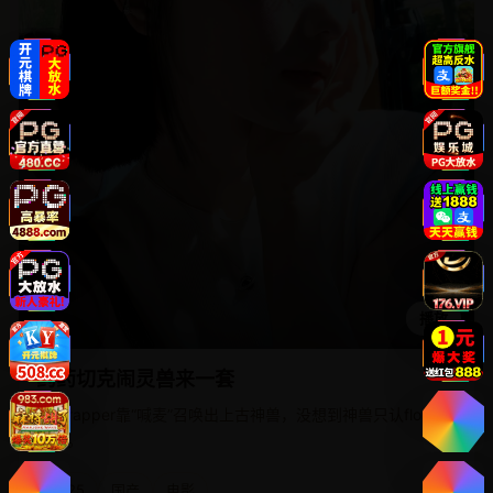
播放
药药切克闹灵兽来一套
三流rapper靠“喊麦”召唤出上古神兽，没想到神兽只认flow不
认人。
2025
国产
电影