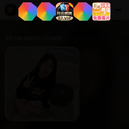
国产精选频道
影
首页
/
分类
/
日韩片场
/
毕业有蜥望