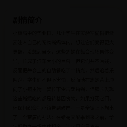
剧情简介
小镇高中的毕业日，几个学生在实验室偷偷把激
素注入自己的宠物蜥蜴体内，想让它们变得更大
更酷。没想到当晚，这些蜥蜴在舞会现场集体变
异，长成了汽车大小的巨兽。但它们并不凶残，
反而把舞会上的自助餐吃了个精光，然后追着乐
队跑。学生们不但不害怕，反而骑在蜥蜴背上冲
向了小镇主街。警长下令击毙蜥蜴，但镇长发现
这些蜥蜴吃的都是转基因食物，如果打死它们，
环保组织会把小镇告到破产。于是全镇上下想出
了一个荒唐的办法：在蜥蜴交配季到来之前，给
它们举办一场集体相亲，让它们自己离开。