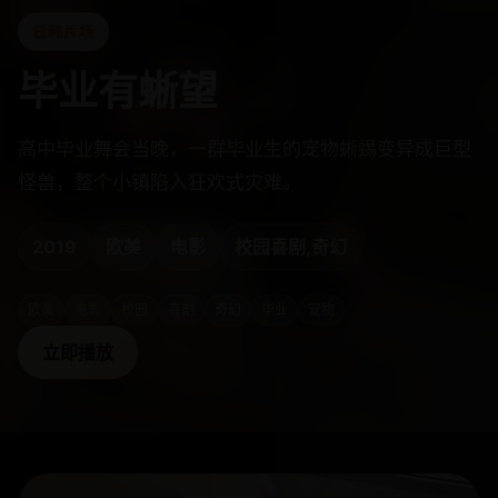
日韩片场
毕业有蜥望
高中毕业舞会当晚，一群毕业生的宠物蜥蜴变异成巨型
怪兽，整个小镇陷入狂欢式灾难。
2019
欧美
电影
校园喜剧,奇幻
欧美
电影
校园
喜剧
奇幻
毕业
宠物
立即播放