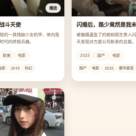
播放
战斗天使
闪婚后，路少竟然是我
现的一具残缺少女机甲，体内竟
被催婚逼急了的她和陌生男人闪
时代的终极兵器。
天发现对方是公司新来的总裁，
安排的未婚夫。
欧美
电影
2025
国产
电影
电影
2019
科幻
国产
电影
2025
都市甜宠