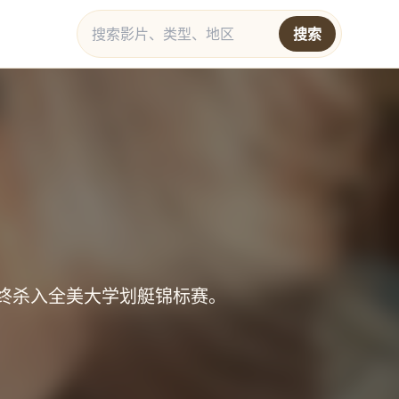
搜索
终杀入全美大学划艇锦标赛。