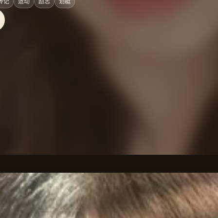
传记
运动
励志
划艇