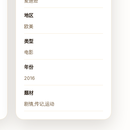
麦迪逊
地区
欧美
类型
电影
年份
2016
题材
剧情,传记,运动