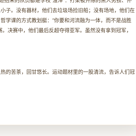
逊招来的队员都是学校“渣滓”：打架被开除的黑人男孩、怀
人小子。没有器材，他们去垃圾场捡旧船；没有场地，他们在
哲学课的方式教划艇：“你要和河流融为一体，而不是战胜
赛。决赛中，他们最后反超夺得亚军。虽然没有拿到冠军，
。
温热的苦茶，回甘悠长。运动题材里的一股清流，告诉人们冠