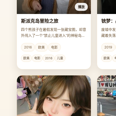
播放
斯派克岛冒险之旅
铳梦：
四个熊孩子在暑假发现一张藏宝图，却意
废墟中发
外闯入了一个“禁止儿童进入”的神秘岛
藏着失落
屿。
2016
欧美
电影
2019
欧美
电影
2016
儿童
欧美