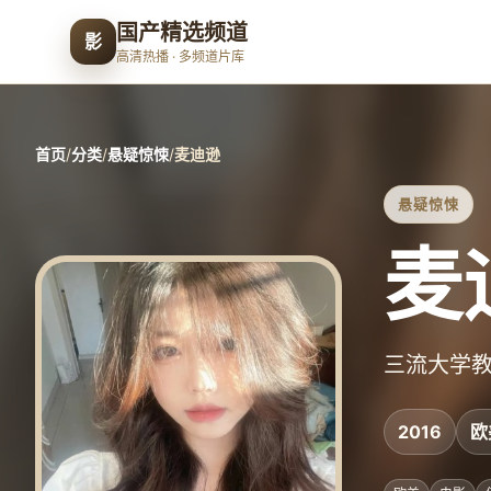
国产精选频道
影
高清热播 · 多频道片库
首页
/
分类
/
悬疑惊悚
/
麦迪逊
悬疑惊悚
麦
三流大学
2016
欧